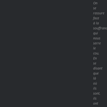
On
se
rassure
face
à la
souffran
qui
nous
serre
le
cou,
En
se
disant
que
là
où
ils
sont,
ils
ont