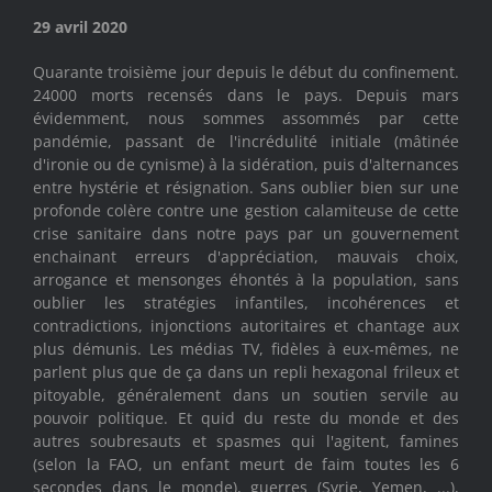
29 avril 2020
Quarante troisième jour depuis le début du confinement.
24000 morts recensés dans le pays. Depuis mars
évidemment, nous sommes assommés par cette
pandémie, passant de l'incrédulité initiale (mâtinée
d'ironie ou de cynisme) à la sidération, puis d'alternances
entre hystérie et résignation. Sans oublier bien sur une
profonde colère contre une gestion calamiteuse de cette
crise sanitaire dans notre pays par un gouvernement
enchainant erreurs d'appréciation, mauvais choix,
arrogance et mensonges éhontés à la population, sans
oublier les stratégies infantiles, incohérences et
contradictions, injonctions autoritaires et chantage aux
plus démunis. Les médias TV, fidèles à eux-mêmes, ne
parlent plus que de ça dans un repli hexagonal frileux et
pitoyable, généralement dans un soutien servile au
pouvoir politique. Et quid du reste du monde et des
autres soubresauts et spasmes qui l'agitent, famines
(selon la FAO, un enfant meurt de faim toutes les 6
secondes dans le monde), guerres (Syrie, Yemen, ...),