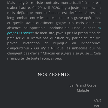
Mais malgré ce triste contexte, mon actualité à moi est
d'abord autre. Ce 29 avril 2020, il y a juste un mois, un
mois déjà, que mon ex-épouse est décédée. Après un
long combat contre les suites d'une très grave opération,
et qu'elle avait quasiment gagné. Un mois de cette
absence insupportable, inadmissible. Dans la page "
À
propos / Contac
t
" de mon site, j'avais pris la précaution de
préciser qu'il n'était pas question d'y parler de ma vie
privée. Prétention de l'époque ou incohérence
d'aujourd'hui ? Ou n'y a t-il que les imbéciles qui ne
changent pas d'avis ? Chacun en jugera à sa guise ... Cela
m'importe, de toute façon, si peu.
NOS ABSENTS
par Grand Corps
Malade
C'est
pas