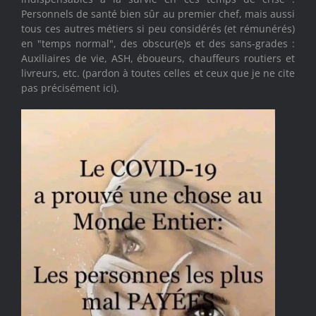
Personnels de santé bien sûr au premier chef, mais aussi
tous ces autres métiers si peu considérés (et rémunérés)
en "temps normal", des obscur(e)s et des sans-grades :
Auxiliaires de vie, ASH, éboueurs, chauffeurs routiers et
livreurs, etc. (pardon à toutes celles et ceux que je ne cite
pas précisément ici).