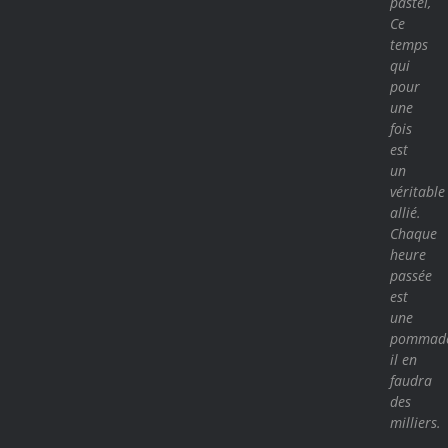
pastel,
Ce
temps
qui
pour
une
fois
est
un
véritable
allié.
Chaque
heure
passée
est
une
pommade
il en
faudra
des
milliers.