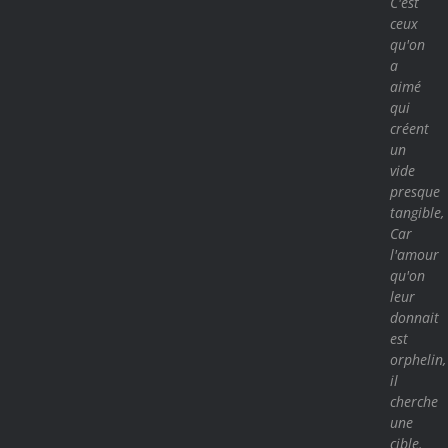
C'est
ceux
qu'on
a
aimé
qui
créent
un
vide
presque
tangible,
Car
l'amour
qu'on
leur
donnait
est
orphelin,
il
cherche
une
cible.